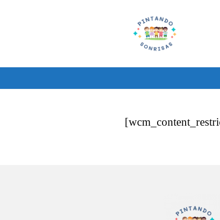
Ir
al
contenido
[wcm_content_restri