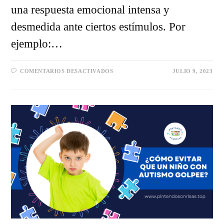
una respuesta emocional intensa y
desmedida ante ciertos estímulos. Por
ejemplo:…
EN
COMENTARIOS DESACTIVADOS
JULIO 9, 2023
EJERCICIOS
DE
RELAJACIÓN
PARA
NIÑOS
CON
AUTISMO