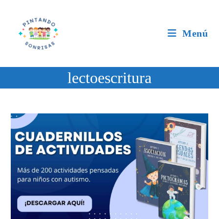
Ir
al
contenido
Menú
lectoescritura