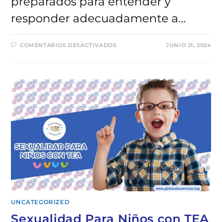
preparados para entender y
responder adecuadamente a…
EN
COMENTARIOS DESACTIVADOS
JUNIO 21, 2024
FOBIAS
EN
NIÑOS
CON
AUTISMO
UNCATEGORIZED
Sexualidad Para Niños con TEA