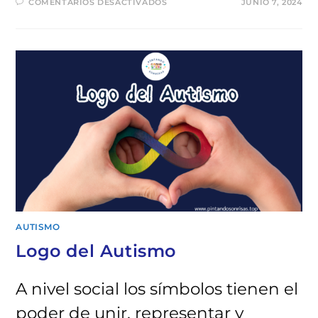
EN
COMENTARIOS DESACTIVADOS
JUNIO 7, 2024
FIDGET
TOYS
PARA
AUTISMO
AUTISMO
Logo del Autismo
A nivel social los símbolos tienen el
poder de unir, representar y