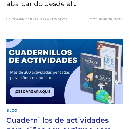
abarcando desde el…
EN
COMENTARIOS DESACTIVADOS
OCTUBRE 26, 2024
MEJORES
EJERCICIOS
DE
MATEMÁTICAS
PARA
NIÑOS
CON
AUTISMO
(TEA)
BLOG
Cuadernillos de actividades