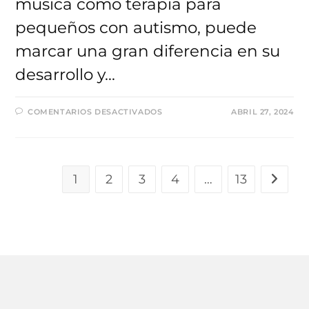
música como terapia para
pequeños con autismo, puede
marcar una gran diferencia en su
desarrollo y…
EN
COMENTARIOS DESACTIVADOS
ABRIL 27, 2024
ACTIVIDADES
DE
MUSICOTERAPIA
PARA
NIÑOS
CON
AUTISMO
1
2
3
4
…
13
Ir a la 