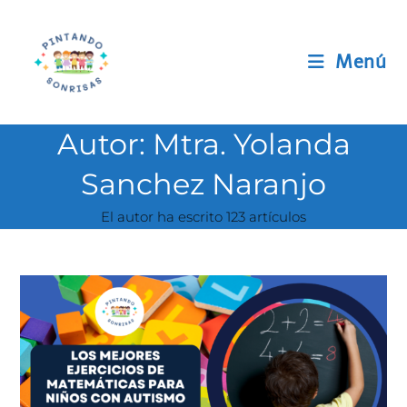
Ir
al
contenido
Menú
Autor:
Mtra. Yolanda
Sanchez Naranjo
El autor ha escrito 123 artículos