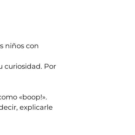
os niños con
curiosidad. Por
como «boop!».
ecir, explicarle