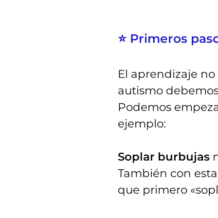
⭐ Primeros pas
El aprendizaje no
autismo debemos 
Podemos empezar 
ejemplo:
Soplar burbujas
m
También con esta 
que primero «sopl