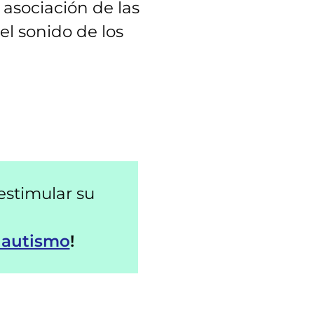
asociación de las
l sonido de los
estimular su
n autismo
!