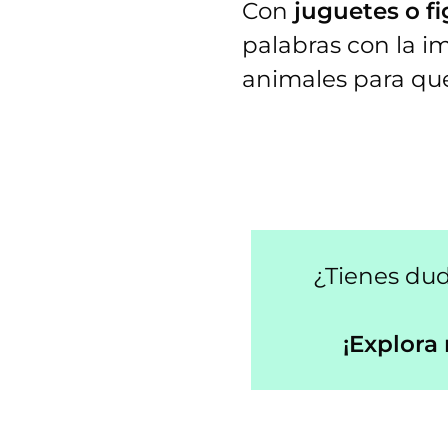
Con
juguetes o f
palabras con la i
animales para que 
¿Tienes dud
¡Explora