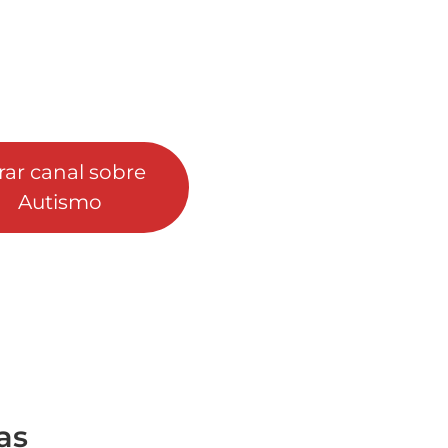
rar canal sobre
Autismo
as