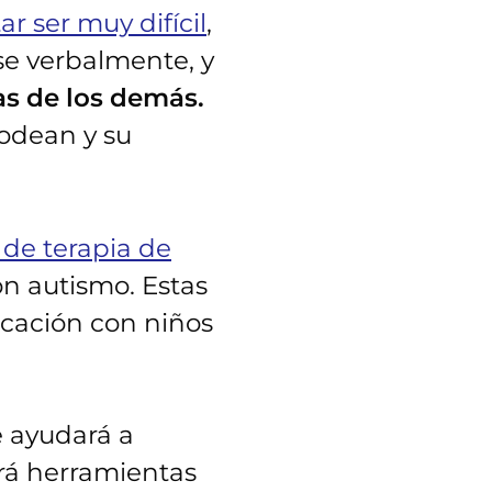
r ser muy difícil
,
e verbalmente, y
as de los demás.
rodean y su
s de terapia de
n autismo. Estas
icación con niños
e ayudará a
ará herramientas