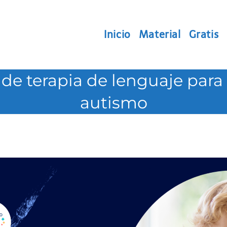
Inicio
Material
Gratis
s de terapia de lenguaje para
autismo