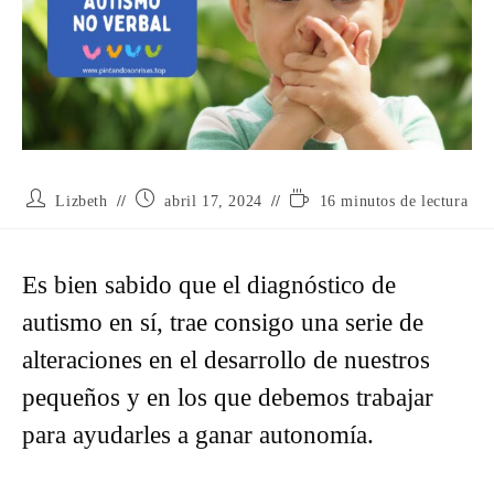
Autor
Publicación
Tiempo
Lizbeth
abril 17, 2024
16 minutos de lectura
de
de
de
la
la
lectura:
entrada:
entrada:
Es bien sabido que el diagnóstico de
autismo en sí, trae consigo una serie de
alteraciones en el desarrollo de nuestros
pequeños y en los que debemos trabajar
para ayudarles a ganar autonomía.