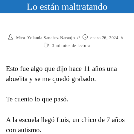
Ir
Lo están maltratando
al
contenido
Autor
Publicación
Mtra. Yolanda Sanchez Naranjo
enero 26, 2024
de
de
Tiempo
3 minutos de lectura
la
la
de
entrada:
entrada:
lectura:
Esto fue algo que dijo hace 11 años una
abuelita y se me quedó grabado.
Te cuento lo que pasó.
A la escuela llegó Luis, un chico de 7 años
con autismo.