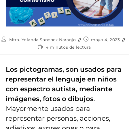
Autor
Publicación
Mtra. Yolanda Sanchez Naranjo
mayo 4, 2023
de
de
Tiempo
4 minutos de lectura
la
la
de
entrada:
entrada:
lectura:
Los pictogramas, son usados para
representar el lenguaje en niños
con espectro autista, mediante
imágenes, fotos o dibujos
.
Mayormente usados para
representar personas, acciones,
adjetivos, expresiones o para