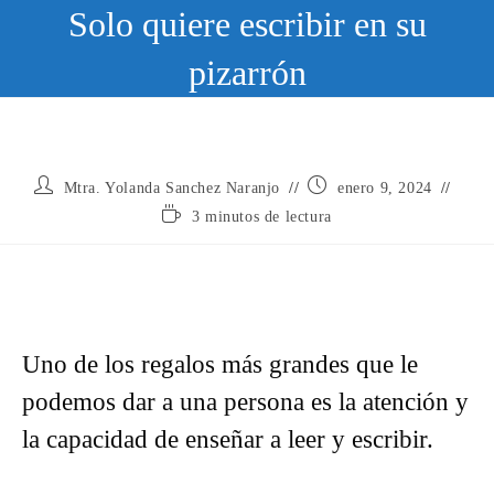
Ir
Solo quiere escribir en su
al
contenido
pizarrón
Autor
Publicación
Mtra. Yolanda Sanchez Naranjo
enero 9, 2024
de
de
Tiempo
3 minutos de lectura
la
la
de
entrada:
entrada:
lectura:
Uno de los regalos más grandes que le
podemos dar a una persona es la atención y
la capacidad de enseñar a leer y escribir.