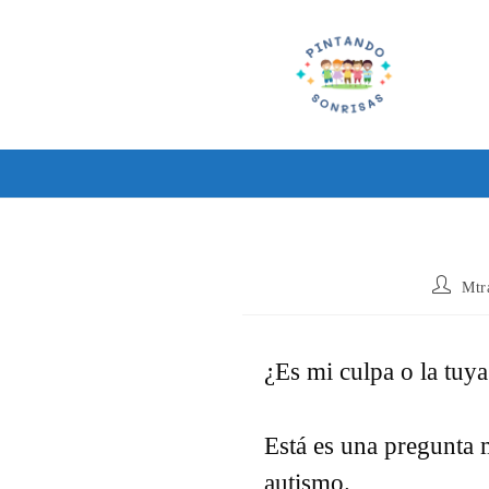
Ir
al
contenido
Autor
Mtr
de
la
entrada:
¿Es mi culpa o la tuya
Está es una pregunta 
autismo.