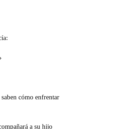
ía:
»
o saben cómo enfrentar
acompañará a su hijo