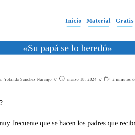
Inicio
Material
Gratis
«Su papá se lo heredó»
Publicación
Tiempo
a. Yolanda Sanchez Naranjo
marzo 18, 2024
2 minutos d
de
de
la
lectura:
entrada:
?
muy frecuente que se hacen los padres que recib