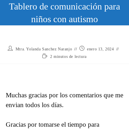
Ir
Tablero de comunicación para
al
contenido
niños con autismo
Autor
Publicación
Mtra. Yolanda Sanchez Naranjo
enero 13, 2024
de
de
Tiempo
2 minutos de lectura
la
la
de
entrada:
entrada:
lectura:
Muchas gracias por los comentarios que me
envian todos los días.
Gracias por tomarse el tiempo para