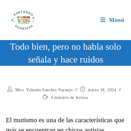
Ir
al
contenido
Menú
Todo bien, pero no habla solo
señala y hace ruidos
Autor
Publicación
Mtra. Yolanda Sanchez Naranjo
marzo 18, 2024
de
de
Tiempo
4 minutos de lectura
la
la
de
entrada:
entrada:
lectura:
El mutismo es una de las características que
más se encuentran en chicos autistas.