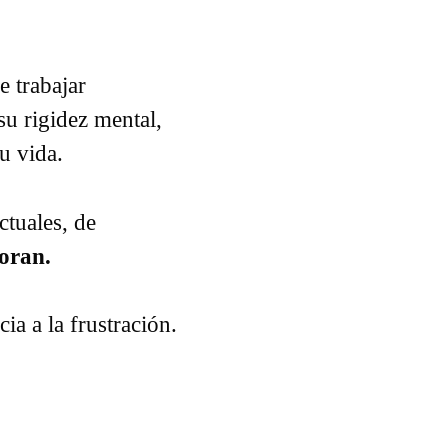
.
 trabajar
su rigidez mental,
su vida.
tuales, de
oran.
a a la frustración.