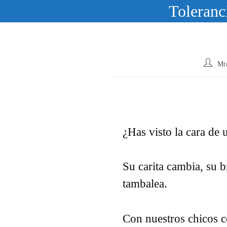
Ir
Toleranci
al
contenido
Autor
Mt
de
la
entrada
¿Has visto la cara de 
Su carita cambia, su b
tambalea.
Con nuestros chicos c