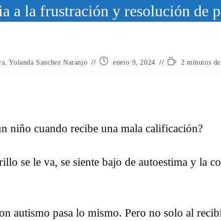
a a la frustración y resolución de
Publicación
Tiempo
ra. Yolanda Sanchez Naranjo
enero 9, 2024
2 minutos de
de
de
la
lectura:
:
entrada:
un niño cuando recibe una mala calificación?
rillo se le va, se siente bajo de autoestima y la 
on autismo pasa lo mismo. Pero no solo al recib