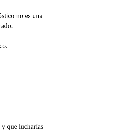
óstico no es una
arado.
ico.
 y que lucharías