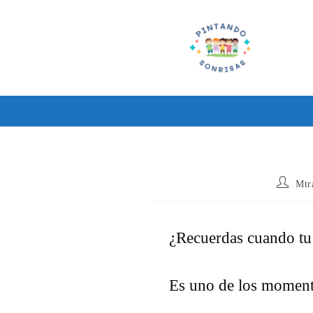
Ir
al
contenido
Autor
Mtr
de
la
entrada:
¿Recuerdas cuando tu 
Es uno de los moment