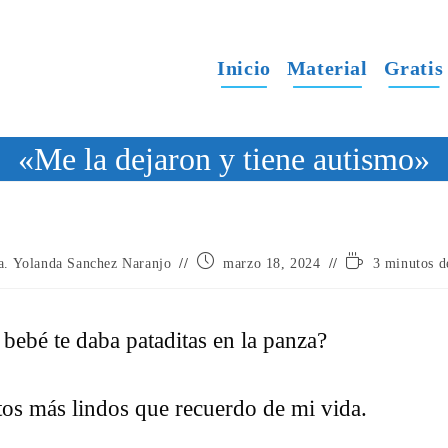
Inicio
Material
Gratis
«Me la dejaron y tiene autismo»
Publicación
Tiempo
a. Yolanda Sanchez Naranjo
marzo 18, 2024
3 minutos d
de
de
la
lectura:
entrada:
bebé te daba pataditas en la panza?
os más lindos que recuerdo de mi vida.