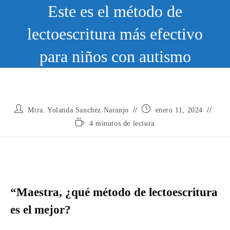
Ir
Este es el método de
al
contenido
lectoescritura más efectivo
para niños con autismo
Autor
Publicación
Mtra. Yolanda Sanchez Naranjo
enero 11, 2024
de
de
Tiempo
4 minutos de lectura
la
la
de
entrada:
entrada:
lectura:
“Maestra, ¿qué método de lectoescritura
es el mejor?